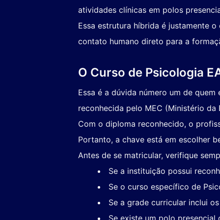
atividades clínicas em polos presenci
Essa estrutura híbrida é justamente o
contato humano direto para a formação
O Curso de Psicologia E
Essa é a dúvida número um de quem e
reconhecida pelo MEC (Ministério da E
Com o diploma reconhecido, o profiss
Portanto, a chave está em escolher b
Antes de se matricular, verifique semp
Se a instituição possui reco
Se o curso específico de Psic
Se a grade curricular inclui o
Se existe um polo presencial 